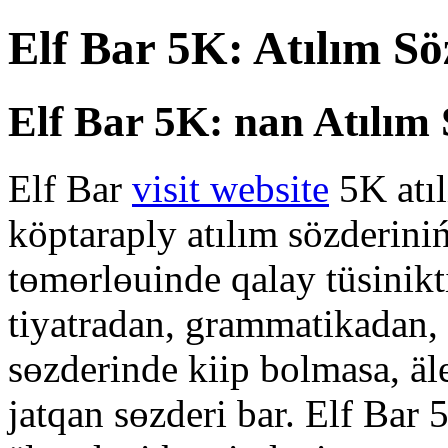
Elf Bar 5K: Atılım S
Elf Bar 5K: nan Atılım
Elf Bar
visit website
5K atıl
köptaraply atılım sözderiniń
tөmөrlөuinde qalay tüsinikt
tiyatradan, grammatikadan, 
sөzderіnde kііp bolmasa, ä
jatqan sөzderі bar. Elf Bar 