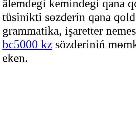
älemdegi kemіndegі qana qo
tüsinikti sөzderіn qana qol
grammatika, işaretter nemes
bc5000 kz
sözderіniń mөmki
eken.